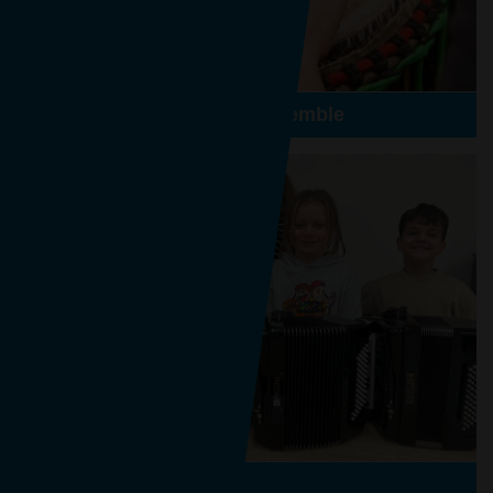
Afrikanisches TrommelEnsemble
AkkordeonEnsemble