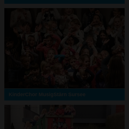
KinderChor MusigStärn Sursee