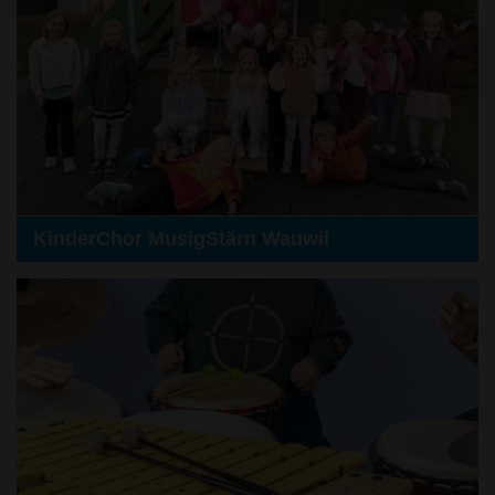
KinderChor MusigStärn Wauwil