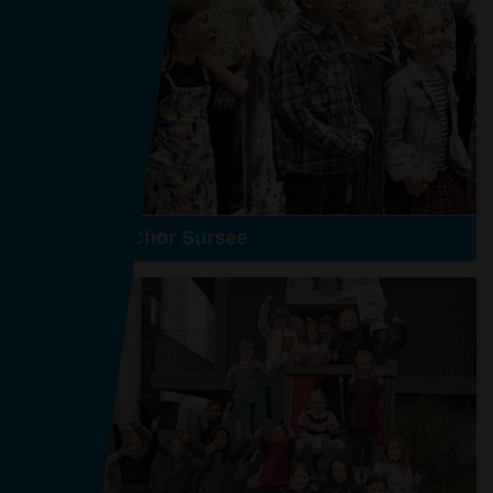
BeginnersChor Sursee