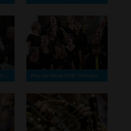
Next Level – Blasinstrumente für Fortgeschrittene
Pop-Up-Vocal-Club: Chorgesang