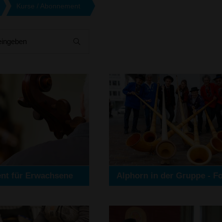
Kurse / Abonnement
eingeben
t für Erwachsene