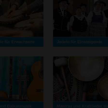
le für Erwachsene
Jodeln für Einsteigende
und Balkanmusik
Mantras und Kraftlieder s