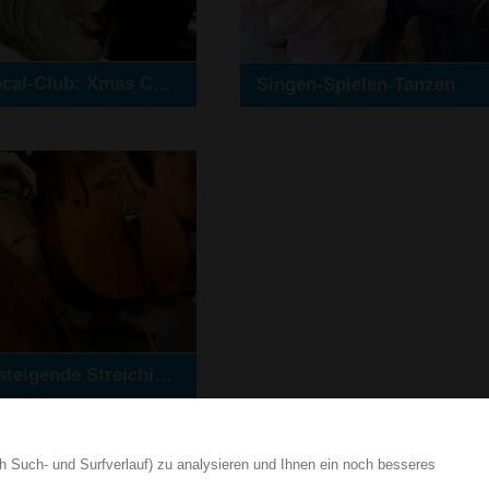
Pop-Up-Vocal-Club: Xmas Caroling / Weihnachtssingen
Singen-Spielen-Tanzen
Wiedereinsteigende Streichinstrumente Erwachsene
h Such- und Surfverlauf) zu analysieren und Ihnen ein noch besseres