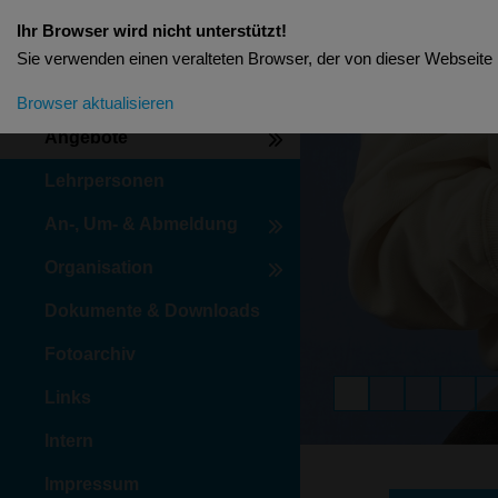
Ihr Browser wird nicht unterstützt!
Sie verwenden einen veralteten Browser, der von dieser Webseite n
Aktuelles
Browser aktualisieren
Angebote
Lehrpersonen
An-, Um- & Abmeldung
Organisation
Dokumente & Downloads
Fotoarchiv
Links
Intern
Impressum