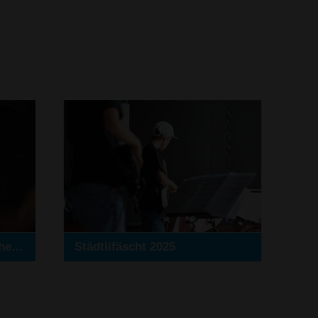
Matinéekonzert Streichorchester 2025
Städtlifäscht 2025