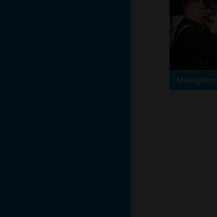
Musigfäsc