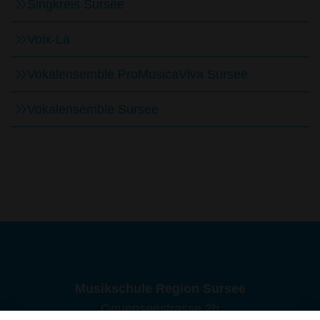
Singkreis Sursee
Voix-Là
Vokalensemble ProMusicaViva Sursee
Vokalensemble Sursee
Musikschule Region Sursee
Geuenseestrasse 2b